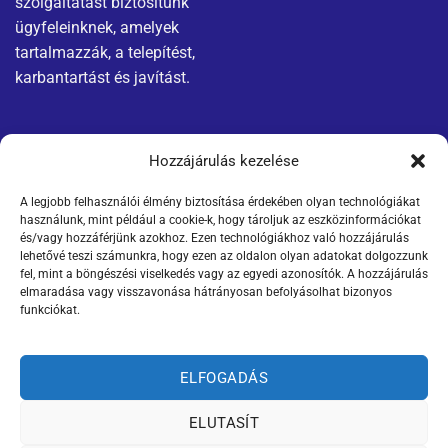
szolgáltatást biztosítunk
ügyfeleinknek, amelyek
tartalmazzák, a telepítést,
karbantartást és javítást.
Menü
Jogi nyilatkozatok
Hozzájárulás kezelése
Rólunk
Adatvédelmi tájékoztató
A legjobb felhasználói élmény biztosítása érdekében olyan technológiákat
használunk, mint például a cookie-k, hogy tároljuk az eszközinformációkat
Kapcsolat
és/vagy hozzáférjünk azokhoz. Ezen technológiákhoz való hozzájárulás
lehetővé teszi számunkra, hogy ezen az oldalon olyan adatokat dolgozzunk
fel, mint a böngészési viselkedés vagy az egyedi azonosítók. A hozzájárulás
Gyakori kérdések
elmaradása vagy visszavonása hátrányosan befolyásolhat bizonyos
funkciókat.
Kiemelt szolgáltatási
területeink
ELFOGADÁS
ELUTASÍT