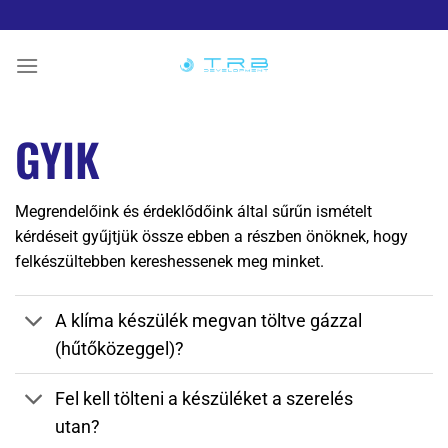
Skip
to
content
GYIK
Megrendelőink és érdeklődőink által sűrűn ismételt
kérdéseit gyűjtjük össze ebben a részben önöknek, hogy
felkészültebben kereshessenek meg minket.
A klíma készülék megvan töltve gázzal
(hűtőközeggel)?
Fel kell tölteni a készüléket a szerelés
utan?